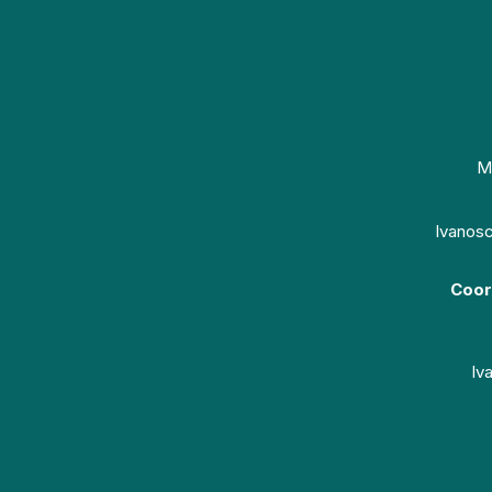
Ma
Ivanosc
Coor
Iv