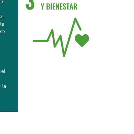
al
a,
te
 se
 el
 la