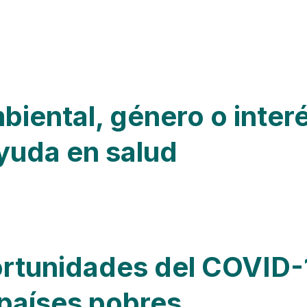
biental, género o interé
ayuda en salud
ortunidades del COVID-1
 países pobres