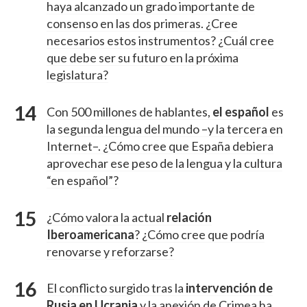
haya alcanzado un grado importante de
consenso en las dos primeras. ¿Cree
necesarios estos instrumentos? ¿Cuál cree
que debe ser su futuro en la próxima
legislatura?
Con 500 millones de hablantes,
el español
es
la segunda lengua del mundo –y la tercera en
Internet–. ¿Cómo cree que España debiera
aprovechar ese peso de la lengua y la cultura
“en español”?
¿Cómo valora la actual
relación
Iberoamericana
? ¿Cómo cree que podría
renovarse y reforzarse?
El conflicto surgido tras la
intervención de
Rusia en Ucrania
y la anexión de Crimea ha